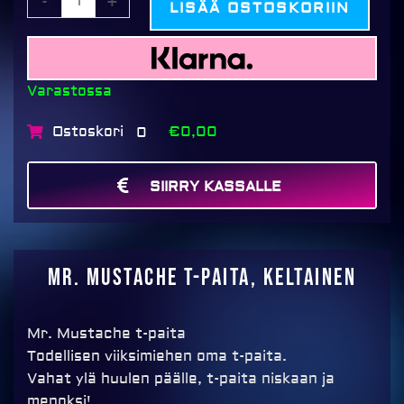
-
+
LISÄÄ OSTOSKORIIN
Varastossa
Ostoskori
€0,00
0
SIIRRY KASSALLE
MAKSA
Mr. Mustache T-paita, keltainen
Mr. Mustache t-paita
Todellisen viiksimiehen oma t-paita.
Vahat ylä huulen päälle, t-paita niskaan ja
menoksi!