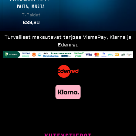
paita, musta
T-Paidat
€
29,90
Turvalliset maksutavat tarjoaa VismaPay, Klarna ja
Edenred