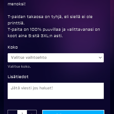
menoksi!
T-paidan takaosa on tyhjä, eli siellä ei ole
printtiä.
T-paita on 100% puuvillaa ja valittavanasi on
koot aina S:stä 3XL:n asti.
Mr.
Koko
Mustache
T-
paita,
Valitse koko.
keltainen
Lisätiedot
määrä