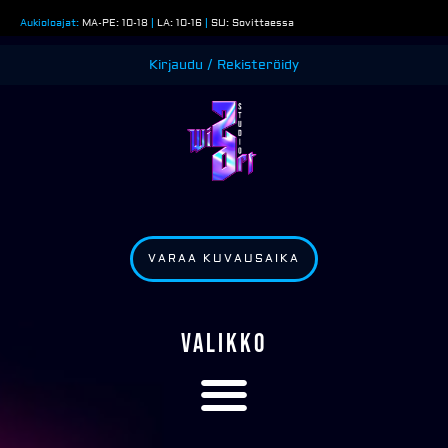
Siirry
Aukioloajat:
MA-PE: 10-18
|
LA: 10-16
|
SU: Sovittaessa
sisältöön
Kirjaudu / Rekisteröidy
VARAA KUVAUSAIKA
VALIKKO