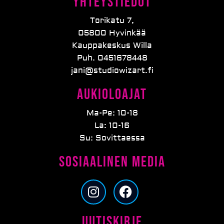
Yhteystiedot
Torikatu 7,
05800 Hyvinkää
Kauppakeskus Willa
Puh. 0451678448
jani@studiowizart.fi
Aukioloajat
Ma-Pe: 10-18
La: 10-16
Su: Sovittaessa
Sosiaalinen media
I
F
n
a
s
c
Uutiskirje
t
e