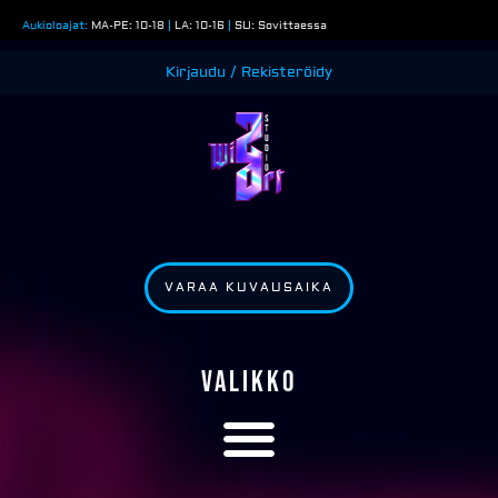
Siirry
Aukioloajat:
MA-PE: 10-18
|
LA: 10-16
|
SU: Sovittaessa
sisältöön
Kirjaudu / Rekisteröidy
VARAA KUVAUSAIKA
VALIKKO