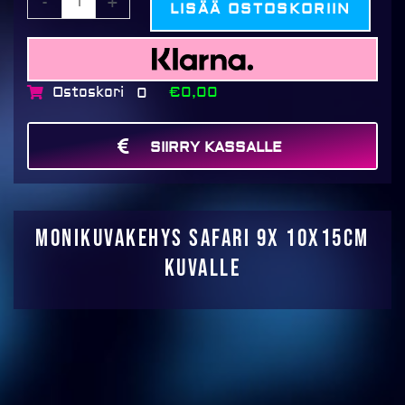
-
+
LISÄÄ OSTOSKORIIN
Safari
9x
10x15cm
kuvalle
Ostoskori
€0,00
0
määrä
SIIRRY KASSALLE
MAKSA
Monikuvakehys Safari 9x 10x15cm
kuvalle