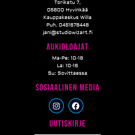
Torikatu 7,
05800 Hyvinkää
Kauppakeskus Willa
Puh. 0451678448
jani@studiowizart.fi
Aukioloajat
Ma-Pe: 10-18
La: 10-16
Su: Sovittaessa
Sosiaalinen media
I
F
n
a
s
c
Uutiskirje
t
e
a
b