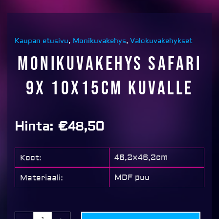
Kaupan etusivu
,
Monikuvakehys
,
Valokuvakehykset
Monikuvakehys Safari
9x 10x15cm kuvalle
Hinta:
€
48,50
46,2×46,2cm
Koot:
MDF puu
Materiaali:
Monikuvakehys