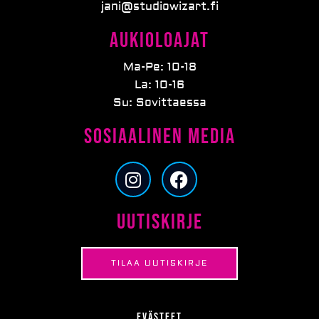
jani@studiowizart.fi
Aukioloajat
Ma-Pe: 10-18
La: 10-16
Su: Sovittaessa
Sosiaalinen media
I
F
n
a
s
c
Uutiskirje
t
e
a
b
g
o
TILAA UUTISKIRJE
r
o
a
k
m
Evästeet