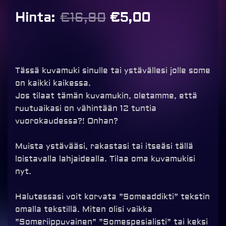
Alkuperäinen
Nykyinen
Hinta:
€
16,90
€
5,00
hinta
hinta
oli:
on:
€16,90.
€5,00.
Tässä kuvamuki sinulle tai ystävällesi jolle some
on kaikki kaikessa.
Jos tilaat tämän kuvamukin, oletamme, että
ruutuaikasi on vähintään 12 tuntia
vuorokaudessa?! Onhan?
Muista ystävääsi, rakastasi tai itseäsi tällä
loistavalla lahjaidealla. Tilaa oma kuvamukisi
nyt.
Halutessasi voit korvata ”Someaddikti” tekstin
omalla tekstillä. Miten olisi vaikka
”Someriippuvainen” ”Somespesialisti” tai keksi