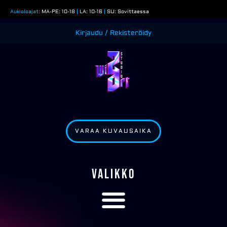
Siirry
Aukioloajat:
MA-PE: 10-18
|
LA: 10-16
|
SU: Sovittaessa
sisältöön
Kirjaudu / Rekisteröidy
VARAA KUVAUSAIKA
VALIKKO