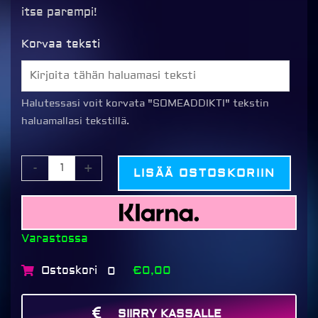
itse parempi!
Kuvamuki
Korvaa teksti
valmiilla
kuvapohjalla,
SOMEADDIKTI
Halutessasi voit korvata "SOMEADDIKTI" tekstin
kuvioitu
haluamallasi tekstillä.
sininen
määrä
-
+
LISÄÄ OSTOSKORIIN
Varastossa
Ostoskori
€0,00
0
SIIRRY KASSALLE