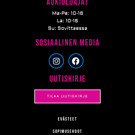
Aukioloajat
Ma-Pe: 10-18
La: 10-16
Su: Sovittaessa
Sosiaalinen media
I
F
n
a
s
c
Uutiskirje
t
e
a
b
g
o
TILAA UUTISKIRJE
r
o
a
k
m
Evästeet
Sopimusehdot