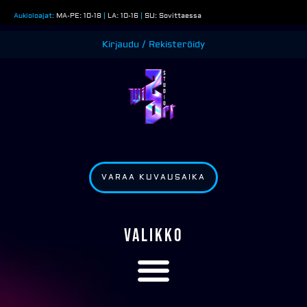
Siirry
Aukioloajat:
MA-PE: 10-18
|
LA: 10-16
|
SU: Sovittaessa
sisältöön
Kirjaudu / Rekisteröidy
VARAA KUVAUSAIKA
VALIKKO