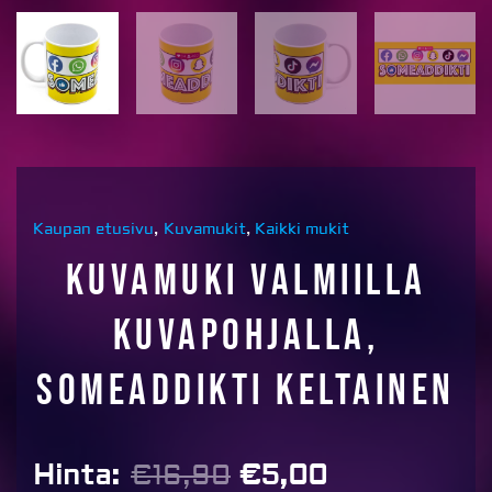
Kaupan etusivu
,
Kuvamukit
,
Kaikki mukit
Kuvamuki valmiilla
kuvapohjalla,
SOMEADDIKTI keltainen
Alkuperäinen
Nykyinen
Hinta:
€
16,90
€
5,00