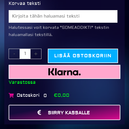
Kuvamuki
Korvaa teksti
valmiilla
kuvapohjalla,
SOMEADDIKTI
Halutessasi voit korvata "SOMEADDIKTI" tekstin
keltainen
haluamallasi tekstillä.
määrä
-
+
LISÄÄ OSTOSKORIIN
Varastossa
Ostoskori
€0,00
0
SIIRRY KASSALLE
MAKSA