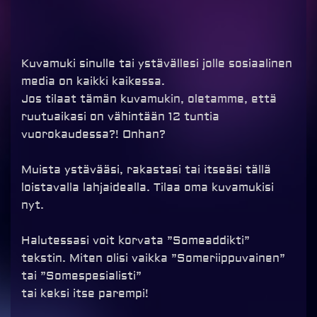
hinta
hinta
oli:
on:
€16,90.
€5,00.
Kuvamuki sinulle tai ystävällesi jolle sosiaalinen
media on kaikki kaikessa.
Jos tilaat tämän kuvamukin, oletamme, että
ruutuaikasi on vähintään 12 tuntia
vuorokaudessa?! Onhan?
Muista ystävääsi, rakastasi tai itseäsi tällä
loistavalla lahjaidealla. Tilaa oma kuvamukisi
nyt.
Halutessasi voit korvata ”Someaddikti”
tekstin. Miten olisi vaikka ”Someriippuvainen”
tai ”Somespesialisti”
tai keksi itse parempi!