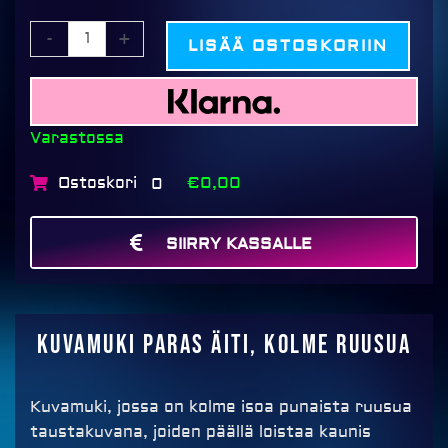
-
+
LISÄÄ OSTOSKORIIN
Varastossa
Ostoskori
€0,00
0
SIIRRY KASSALLE
MAKSA
Kuvamuki Paras Äiti, kolme ruusua
Kuvamuki, jossa on kolme isoa punaista ruusua
taustakuvana, joiden päällä loistaa kaunis