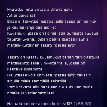
Mietitkö mitä antaa äidille lahjaksi
Äitienpäivänä?
Enää ei tarvitse miettiä, sillä tässä on mainio-
ja kaunis lahjaidea äidille!
Kuvamuki, jossa on kolme isoa punaista ruusua
taustakuvana, joiden päällä loistaa kaunis
metalli-kultainen teksti ”paras äiti”
Teksti on lisätty kuvamukiin tähän tarkoitetulla
metallikiiltoisella vinyylitarralla, jossa on
kestävä liimapinta.
Halutessa voit korvata ”paras äiti” tekstin
sinulle mieleisemmällä tekstillä.
Voit korvata alkuperäisen ruusukuvan myös
omalla kuvatiedostollasi.
Kuvamuki
Haluatko muuttaa mukin tekstiä?
(+€5,00)