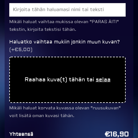
Paras
Äiti,
kolme
Mikäli haluat vaihtaa mukissa olevan "PARAS ÄITI"
ruusua
tekstin, kirjoita tekstisi tähän.
määrä
Haluatko vaihtaa mukiin jonkin muun kuvan?
(+€5,00)
Raahaa kuva(t) tähän tai
selaa
Mikäli haluat korvata kuvassa olevan "ruusukuvan"
voit lisätä oman kuvasi tähän.
€16,90
Yhteensä