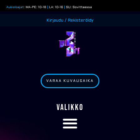
Siirry
Aukioloajat:
MA-PE: 10-18
|
LA: 10-16
|
SU: Sovittaessa
sisältöön
Kirjaudu / Rekisteröidy
VARAA KUVAUSAIKA
VALIKKO