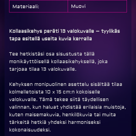
Muovi
Materiaali:
Kollaasikehys peräti 13 valokuvalle – tyylikäs
tapa esitellä useita kuvia kerralla
Tee hetkistäsi osa sisustusta tällä
monikäyttöisellä kollaasikehyksellä, joka
tarjoaa tilaa 13 valokuvalle.
Kehyksen monipuolinen asettelu sisältää tilaa
kolmelletoista 10 x 15 cm:n kokoiselle
valokuvalle. Tämä tekee siitä täydellisen
valinnan, kun haluat yhdistää erilaisia muistoja,
kuten maisemakuvia, henkilökuvia tai muita
tärkeitä hetkiä yhdeksi harmoniseksi
kokonaisuudeksi.