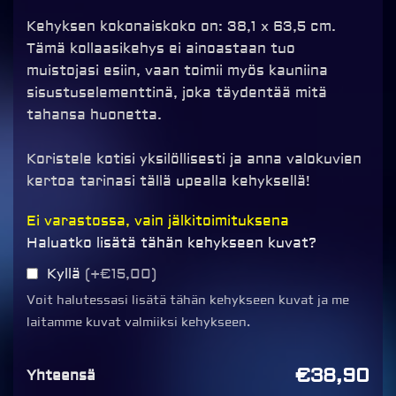
Kehyksen kokonaiskoko on: 38,1 x 63,5 cm.
Tämä kollaasikehys ei ainoastaan tuo
muistojasi esiin, vaan toimii myös kauniina
sisustuselementtinä, joka täydentää mitä
tahansa huonetta.
Koristele kotisi yksilöllisesti ja anna valokuvien
kertoa tarinasi tällä upealla kehyksellä!
Kollaasikehys
Ei varastossa, vain jälkitoimituksena
13
Haluatko lisätä tähän kehykseen kuvat?
valokuvalle,
Kyllä
(+€15,00)
musta
Voit halutessasi lisätä tähän kehykseen kuvat ja me
määrä
laitamme kuvat valmiiksi kehykseen.
€38,90
Yhteensä