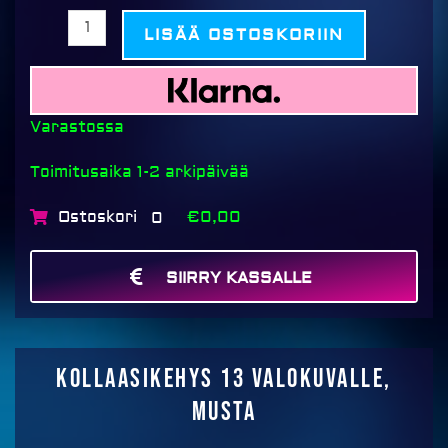
LISÄÄ OSTOSKORIIN
Varastossa
Toimitusaika 1-2 arkipäivää
Ostoskori
€0,00
0
SIIRRY KASSALLE
MAKSA
Kollaasikehys 13 valokuvalle,
musta