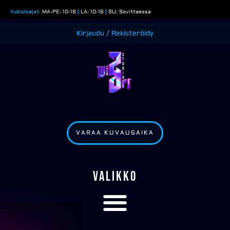
Siirry
Aukioloajat:
MA-PE: 10-18
|
LA: 10-16
|
SU: Sovittaessa
sisältöön
Kirjaudu / Rekisteröidy
VARAA KUVAUSAIKA
VALIKKO