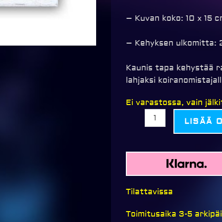
– Kuvan koko: 10 x 15 
– Kehyksen ulkomitta: 
Kaunis tapa kehystää ra
lahjaksi koiranomistajal
Koirakehys
Ei varastossa, vain jälk
Linus
LISÄÄ 
10x15cm
kuvalle,
20x20cm
määrä
Tilattavissa
Toimitusaika 3-5 arkipä