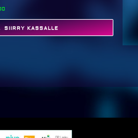
00
SIIRRY KASSALLE
MAKSA