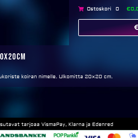
Ostoskori
€0,
0
20x20cm
ukoriste koiran nimelle. Ulkomitta 20×20 cm.
ksutavat tarjoaa VismaPay, Klarna ja Edenred