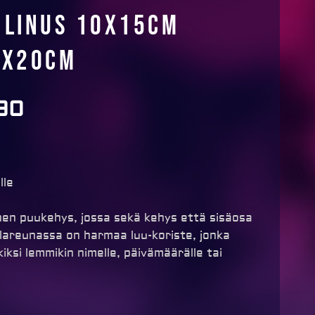
 Linus 10x15cm
0x20cm
90
lle
nen puukehys, jossa sekä kehys että sisäosa
lareunassa on harmaa luu-koriste, jonka
iksi lemmikin nimelle, päivämäärälle tai