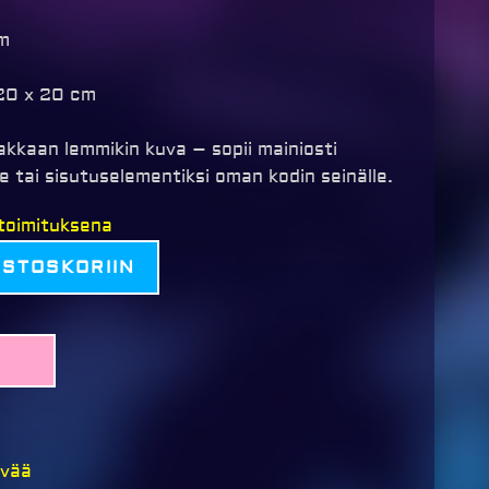
cm
20 x 20 cm
kkaan lemmikin kuva – sopii mainiosti
le tai sisutuselementiksi oman kodin seinälle.
itoimituksena
OSTOSKORIIN
ivää