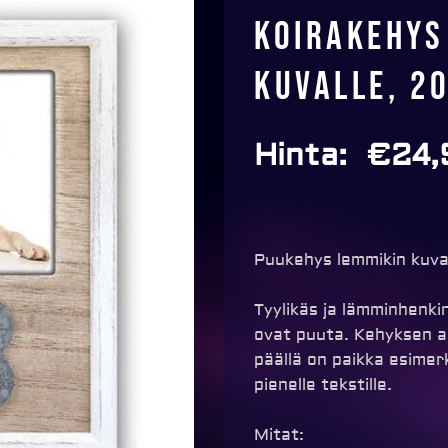
Koirakehys
kuvalle, 2
Hinta:
€
24,
Puukehys lemmikin kuva
Tyylikäs ja lämminhenki
ovat puuta. Kehyksen a
päällä on paikka esimerk
pienelle tekstille.
Mitat: