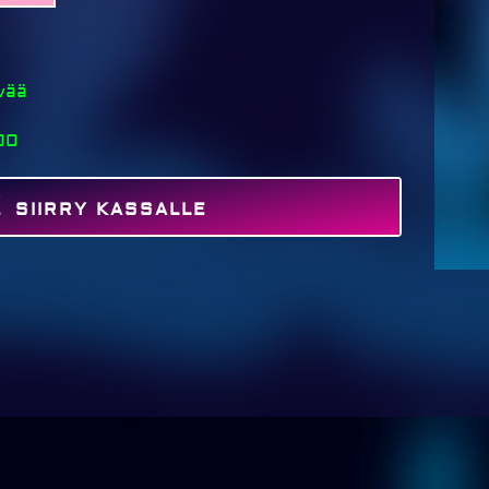
ivää
00
SIIRRY KASSALLE
MAKSA