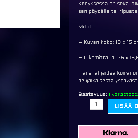
Kehyksessä on sekä jalk
sen pöydälle tai ripusta
Mitat:
– Kuvan koko: 10 x 15 
– Ulkomitta: n. 25 x 15
Ihana lahjaidea koiranom
nelijalkaisesta ystäväst
Koirakehys
Saatavuus:
1 varastossa
Floyd
LISÄÄ 
10x15cm
kuvalle,
25x15,5cm
määrä