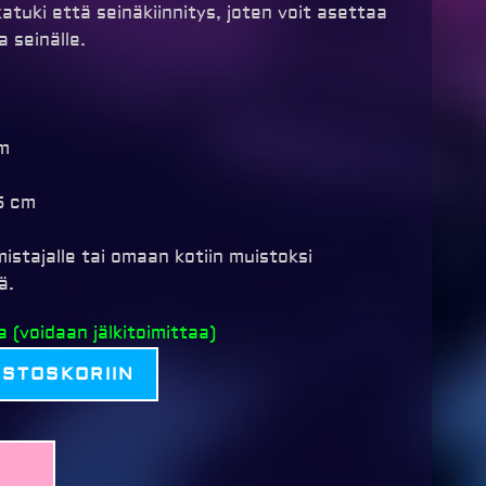
atuki että seinäkiinnitys, joten voit asettaa
a seinälle.
cm
,5 cm
istajalle tai omaan kotiin muistoksi
ä.
 (voidaan jälkitoimittaa)
OSTOSKORIIN