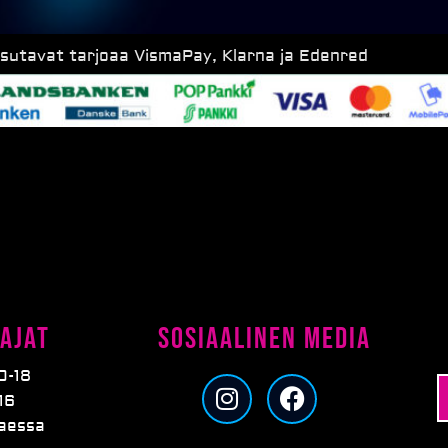
ksutavat tarjoaa VismaPay, Klarna ja Edenred
ajat
Sosiaalinen media
0-18
I
F
16
n
a
taessa
s
c