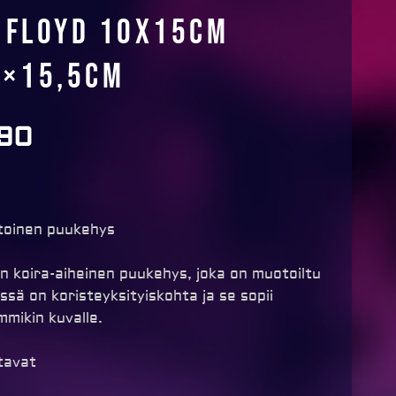
 Floyd 10x15cm
5×15,5cm
90
toinen puukehys
n koira-aiheinen puukehys, joka on muotoiltu
ssä on koristeyksityiskohta ja se sopii
mmikin kuvalle.
tavat