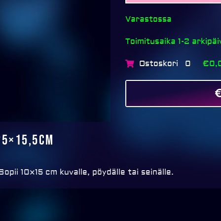
Varastossa
Toimitusaika 1-2 arkipä
Ostoskori
€0,
0
25×15,5cm
pii 10×15 cm kuvalle, pöydälle tai seinälle.