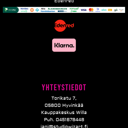
Edenred
Yhteystiedot
Torikatu 7,
05800 Hyvinkää
Kauppakeskus Willa
Puh. 0451678448
jani@studiowizart.fi