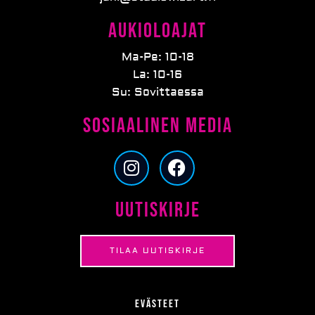
Aukioloajat
Ma-Pe: 10-18
La: 10-16
Su: Sovittaessa
Sosiaalinen media
I
F
n
a
s
c
Uutiskirje
t
e
a
b
g
o
TILAA UUTISKIRJE
r
o
a
k
m
Evästeet