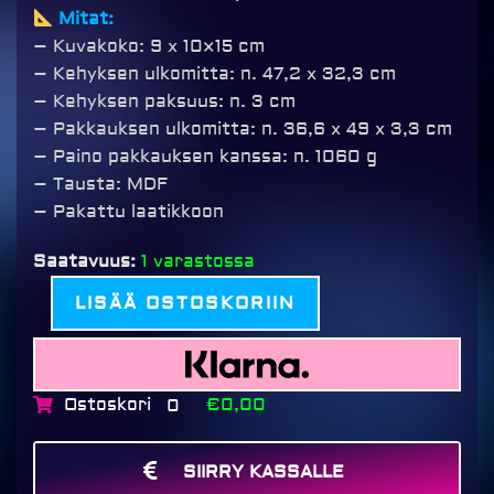
Mitat:
– Kuvakoko: 9 x 10×15 cm
– Kehyksen ulkomitta: n. 47,2 x 32,3 cm
– Kehyksen paksuus: n. 3 cm
– Pakkauksen ulkomitta: n. 36,6 x 49 x 3,3 cm
– Paino pakkauksen kanssa: n. 1060 g
– Tausta: MDF
– Pakattu laatikkoon
Kingscote
Saatavuus:
1 varastossa
monikuvakehys,
LISÄÄ OSTOSKORIIN
9x10x15cm
kuvalle
(32x47cm)
määrä
Ostoskori
€0,00
0
SIIRRY KASSALLE