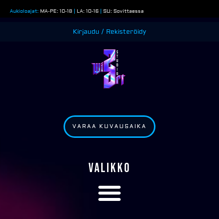
Siirry
Aukioloajat:
MA-PE: 10-18
|
LA: 10-16
|
SU: Sovittaessa
sisältöön
Kirjaudu / Rekisteröidy
VARAA KUVAUSAIKA
VALIKKO