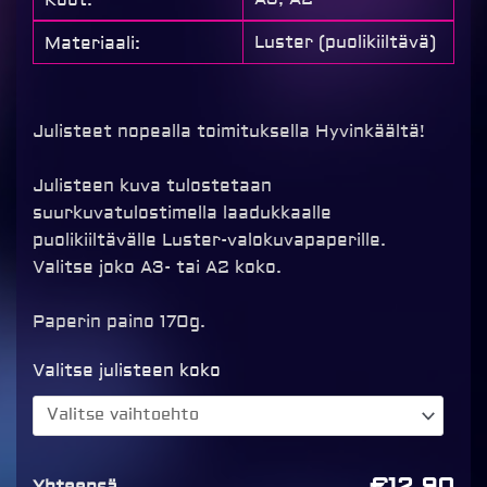
Luster (puolikiiltävä)
Materiaali:
Julisteet nopealla toimituksella Hyvinkäältä!
Julisteen kuva tulostetaan
suurkuvatulostimella laadukkaalle
puolikiiltävälle Luster-valokuvapaperille.
Valitse joko A3- tai A2 koko.
Paperin paino 170g.
Juliste
Valitse julisteen koko
omasta
kuvasta
määrä
€12,90
Yhteensä