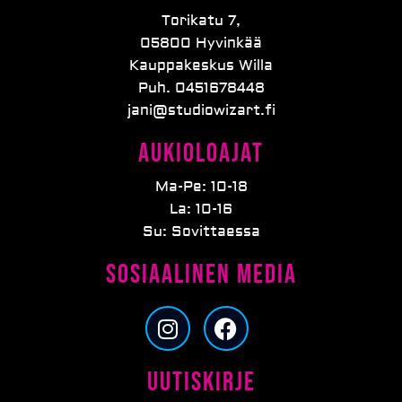
Torikatu 7,
05800 Hyvinkää
Kauppakeskus Willa
Puh. 0451678448
jani@studiowizart.fi
Aukioloajat
Ma-Pe: 10-18
La: 10-16
Su: Sovittaessa
Sosiaalinen media
I
F
n
a
s
c
Uutiskirje
t
e