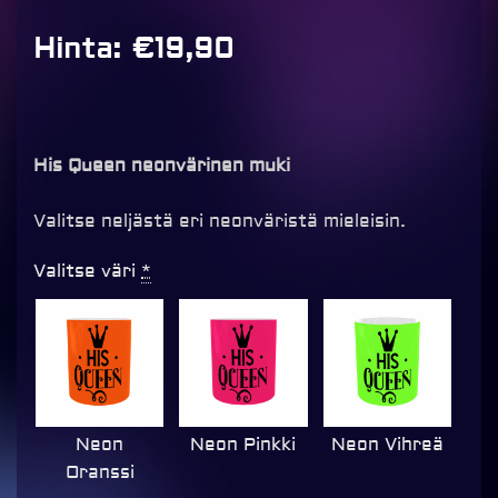
Hinta:
€
19,90
His Queen neonvärinen muki
Valitse neljästä eri neonväristä mieleisin.
His
Valitse väri
*
queen
neon
muki,
useita
värejä
määrä
Neon
Neon Pinkki
Neon Vihreä
Oranssi