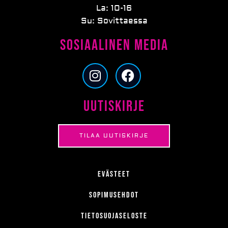
La: 10-16
Su: Sovittaessa
Sosiaalinen media
I
F
n
a
s
c
Uutiskirje
t
e
a
b
g
o
TILAA UUTISKIRJE
r
o
a
k
m
Evästeet
Sopimusehdot
Tietosuojaseloste