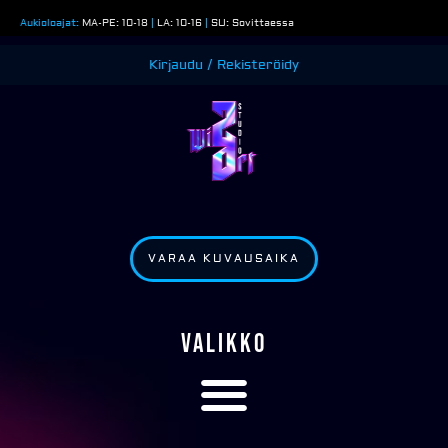
Siirry
Aukioloajat:
MA-PE: 10-18
|
LA: 10-16
|
SU: Sovittaessa
sisältöön
Kirjaudu / Rekisteröidy
VARAA KUVAUSAIKA
VALIKKO