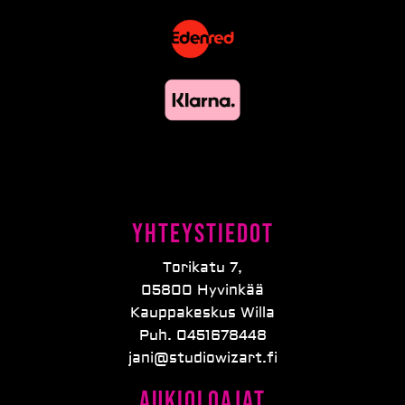
Yhteystiedot
Torikatu 7,
05800 Hyvinkää
Kauppakeskus Willa
Puh. 0451678448
jani@studiowizart.fi
Aukioloajat