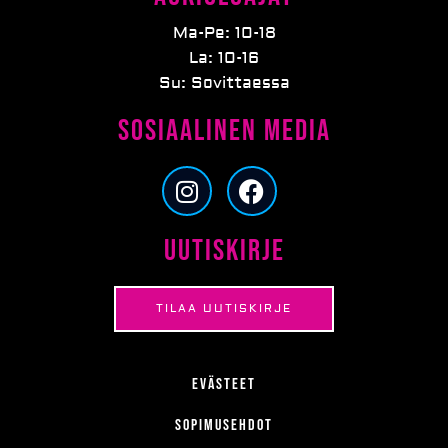
Ma-Pe: 10-18
La: 10-16
Su: Sovittaessa
Sosiaalinen media
I
F
n
a
s
c
Uutiskirje
t
e
a
b
g
o
TILAA UUTISKIRJE
r
o
a
k
m
Evästeet
Sopimusehdot