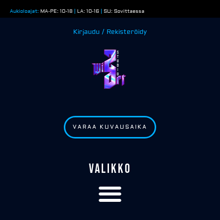
Siirry
Aukioloajat:
MA-PE: 10-18
|
LA: 10-16
|
SU: Sovittaessa
sisältöön
Kirjaudu / Rekisteröidy
VARAA KUVAUSAIKA
VALIKKO