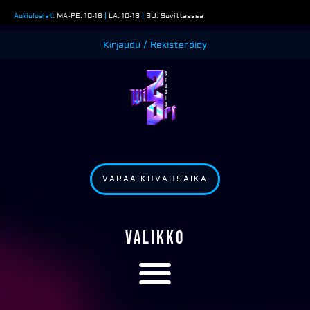
Siirry
Aukioloajat:
MA-PE: 10-18
|
LA: 10-16
|
SU: Sovittaessa
sisältöön
Kirjaudu / Rekisteröidy
VARAA KUVAUSAIKA
VALIKKO