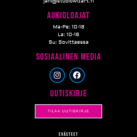
jani@studiowizart.fi
Aukioloajat
Ma-Pe: 10-18
La: 10-16
Su: Sovittaessa
Sosiaalinen media
I
F
n
a
s
c
Uutiskirje
t
e
a
b
g
o
TILAA UUTISKIRJE
r
o
a
k
m
Evästeet