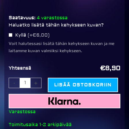
Hama
Saatavuus:
4 varastossa
Madrid
Haluatko lisätä tähän kehykseen kuvan?
kehys
Kyllä
(+€6,00)
20x30cm,
Voit halutessasi lisätä tähän kehykseen kuvan ja me
kulta
laitamme kuvan valmiiksi kehykseen.
määrä
€8,90
Yhteensä
-
+
LISÄÄ OSTOSKORIIN
Varastossa
Toimitusaika 1-2 arkipäivää