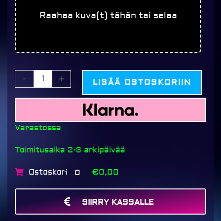
kuvalla,
Raahaa kuva(t) tähän tai
selaa
PINKKI
määrä
-
+
LISÄÄ OSTOSKORIIN
Varastossa
Toimitusaika 2-3 arkipäivää
Ostoskori
€0,00
0
SIIRRY KASSALLE