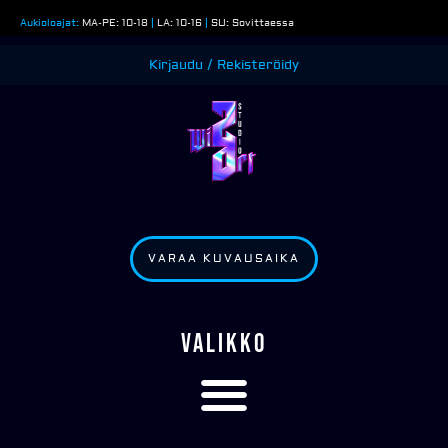
Siirry
Aukioloajat:
MA-PE: 10-18
|
LA: 10-16
|
SU: Sovittaessa
sisältöön
Kirjaudu / Rekisteröidy
VARAA KUVAUSAIKA
VALIKKO