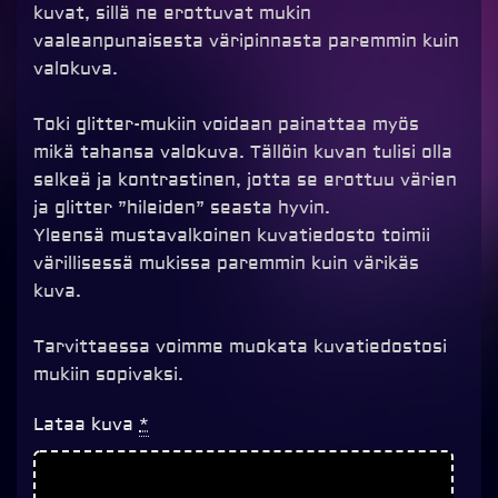
kuvat, sillä ne erottuvat mukin
vaaleanpunaisesta väripinnasta paremmin kuin
valokuva.
Toki glitter-mukiin voidaan painattaa myös
mikä tahansa valokuva. Tällöin kuvan tulisi olla
selkeä ja kontrastinen, jotta se erottuu värien
ja glitter ”hileiden” seasta hyvin.
Yleensä mustavalkoinen kuvatiedosto toimii
värillisessä mukissa paremmin kuin värikäs
kuva.
Tarvittaessa voimme muokata kuvatiedostosi
mukiin sopivaksi.
Glitter
Lataa kuva
*
muki
omalla