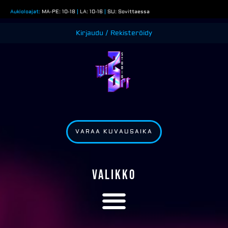
Siirry
Aukioloajat:
MA-PE: 10-18
|
LA: 10-16
|
SU: Sovittaessa
sisältöön
Kirjaudu / Rekisteröidy
VARAA KUVAUSAIKA
VALIKKO