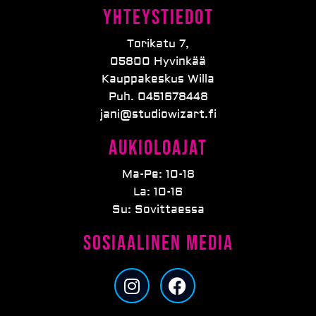
Yhteystiedot
Torikatu 7,
05800 Hyvinkää
Kauppakeskus Willa
Puh. 0451678448
jani@studiowizart.fi
Aukioloajat
Ma-Pe: 10-18
La: 10-16
Su: Sovittaessa
Sosiaalinen media
I
F
n
a
s
c