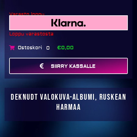
Varasto loppu
Loppu varastosta
Ostoskori
€0,00
0
SIIRRY KASSALLE
MAKSA
Deknudt valokuva-albumi, ruskean
harmaa