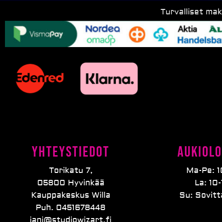
Turvalliset ma
Yhteystiedot
Aukiolo
Torikatu 7,
Ma-Pe: 1
05800 Hyvinkää
La: 10-
Kauppakeskus Willa
Su: Sovit
Puh. 0451678448
jani@studiowizart.fi