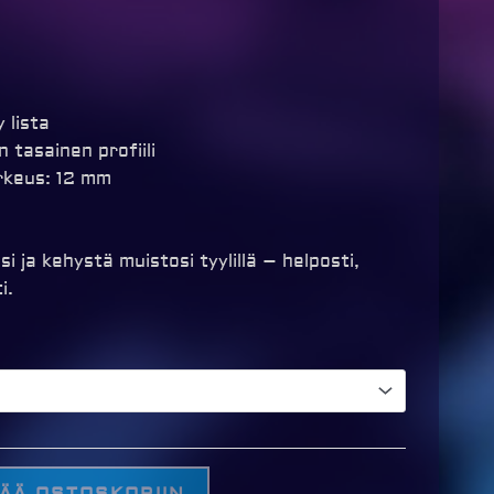
y lista
n tasainen profiili
rkeus: 12 mm
si ja kehystä muistosi tyylillä – helposti,
i.
SÄÄ OSTOSKORIIN