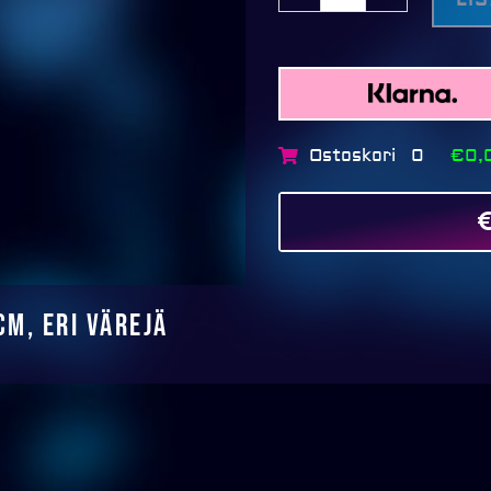
eri
värejä
määrä
Ostoskori
€0,
0
m, eri värejä