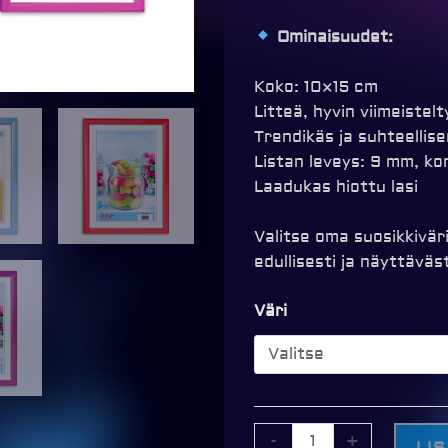
Ominaisuudet:
Koko: 10×15 cm
Litteä, hyvin viimeistelt
Trendikäs ja suhteellise
Listan leveys: 9 mm, ko
Laadukas hiottu lasi
Valitse oma suosikkiväri
edullisesti ja näyttäväst
Color
Väri
Basic
Frame
-
Värikehys
10x15cm,
-
+
LI