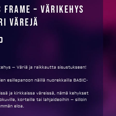
c Frame – Värikehys
ri värejä
0
ehys – Väriä ja raikkautta sisustukseen!
ien esillepanoon näillä nuorekkailla BASIC-
eissä ja kirkkaissa väreissä, nämä kehykset
kuville, korteille tai lahjaideoihin – silloin
emmän eloa.