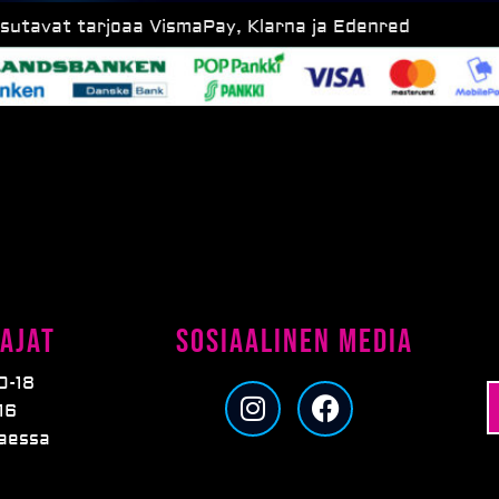
ksutavat tarjoaa VismaPay, Klarna ja Edenred
ajat
Sosiaalinen media
0-18
I
F
16
n
a
taessa
s
c
t
e