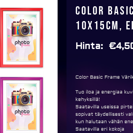
Color Basi
10x15cm, e
Hinta:
€
4,5
Color Basic Frame Värik
Tuo iloa ja energiaa kuv
kehyksillä!
Saatavilla useissa pirt
sopivat täydellisesti valo
kun halutaan vähän en
Saatavilla eri kokoja