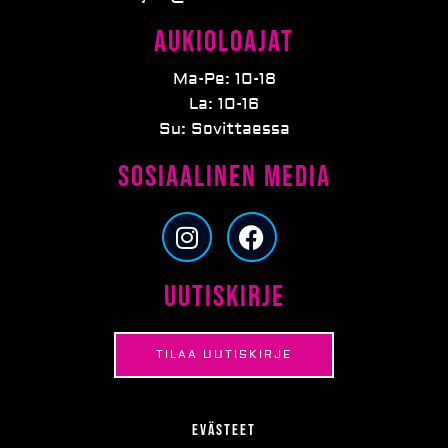
Aukioloajat
Ma-Pe: 10-18
La: 10-16
Su: Sovittaessa
Sosiaalinen media
I
F
n
a
s
c
Uutiskirje
t
e
a
b
g
o
TILAA UUTISKIRJE
r
o
a
k
m
Evästeet