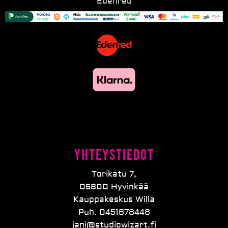
Edenred
Yhteystiedot
Torikatu 7,
05800 Hyvinkää
Kauppakeskus Willa
Puh. 0451678448
jani@studiowizart.fi