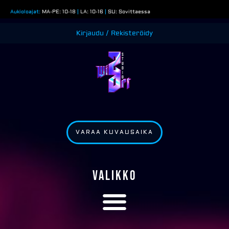
Siirry
Aukioloajat:
MA-PE: 10-18
|
LA: 10-16
|
SU: Sovittaessa
sisältöön
Kirjaudu / Rekisteröidy
VARAA KUVAUSAIKA
VALIKKO