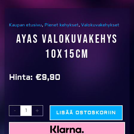
Kaupan etusivu
,
Pienet kehykset
,
Valokuvakehykset
Ayas valokuvakehys
10x15cm
Hinta:
€
9,90
Ayas
-
+
LISÄÄ OSTOSKORIIN
valokuvakehys
10x15cm
määrä