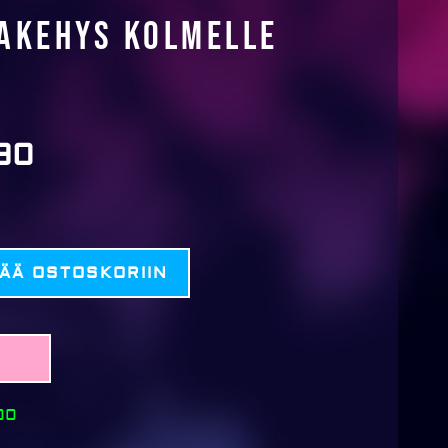
akehys kolmelle
90
SÄÄ OSTOSKORIIN
00