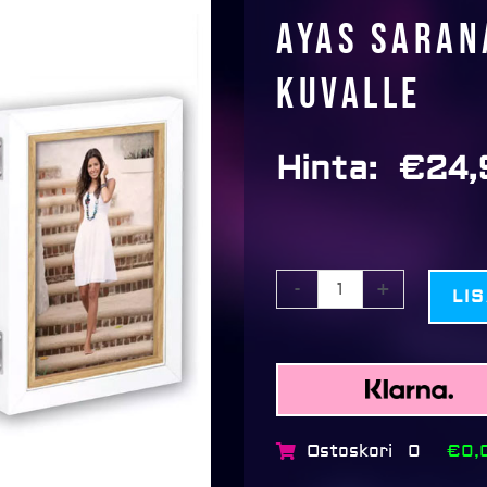
Ayas saran
kuvalle
Hinta:
€
24,
Ayas
-
+
LI
saranakehys
kolmelle
kuvalle
määrä
Ostoskori
€0,
0