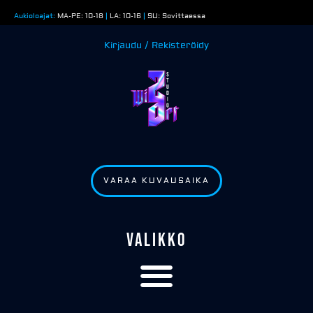
Siirry
Aukioloajat:
MA-PE: 10-18
|
LA: 10-16
|
SU: Sovittaessa
sisältöön
Kirjaudu / Rekisteröidy
VARAA KUVAUSAIKA
VALIKKO