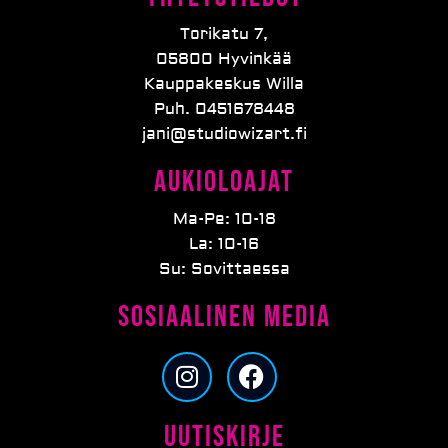
Torikatu 7,
05800 Hyvinkää
Kauppakeskus Willa
Puh. 0451678448
jani@studiowizart.fi
Aukioloajat
Ma-Pe: 10-18
La: 10-16
Su: Sovittaessa
Sosiaalinen media
I
F
n
a
s
c
Uutiskirje
t
e