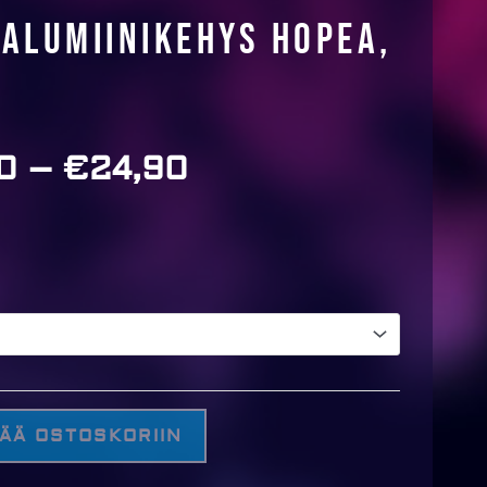
 Alumiinikehys Hopea,
0
–
€
24,90
Price
range:
€8,90
through
€24,90
SÄÄ OSTOSKORIIN