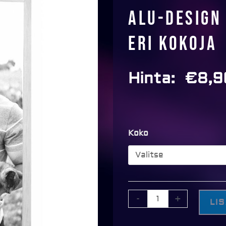
Alu-Design
eri kokoja
Hinta:
€
8,9
Alu-
Koko
Design
Alumiinikehys
Hopea,
eri
kokoja
-
+
LI
määrä