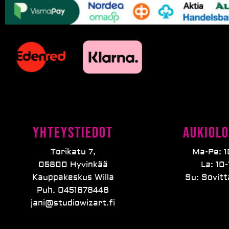
Yhteystiedot
Aukiolo
Torikatu 7,
Ma-Pe: 1
05800 Hyvinkää
La: 10-
Kauppakeskus Willa
Su: Sovit
Puh. 0451678448
jani@studiowizart.fi