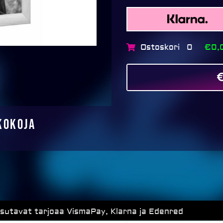
Ostoskori
€0,
0
kokoja
ksutavat tarjoaa VismaPay, Klarna ja Edenred