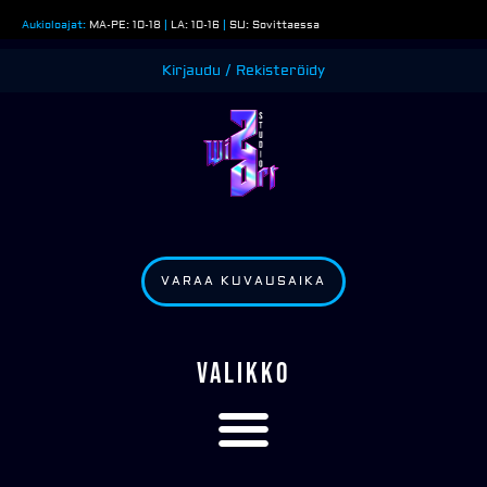
Siirry
Aukioloajat:
MA-PE: 10-18
|
LA: 10-16
|
SU: Sovittaessa
sisältöön
Kirjaudu / Rekisteröidy
VARAA KUVAUSAIKA
VALIKKO