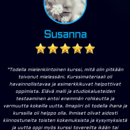
”Todella mielenkiintoinen kurssi, mitä olin pitkään
toivonut mielessäni. Kurssimateriaali oli
havainnollistavaa ja esimerkkikuvat helpottivat
oppimista. Elävä malli ja studiokalusteiden
testaaminen antoi enemmän rohkeutta ja
varmuutta kokeilla uutta. Ilmapiiri oli todella ihana ja
kurssilla oli helppo olla. Ihmiset olivat aidosti
kiinnostuneita toisten kokemuksista ja kysymyksistä
ja uutta oppi myös kurssi tovereilta ikään tai