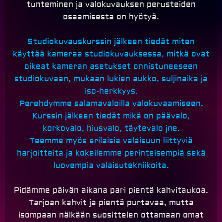
tunteminen ja valokuvauksen perusteiden
osaamisesta on hyötyä.
Studiokuvauskurssin jälkeen tiedät miten
käyttää kameraa studiokuvauksessa, mitkä ovat
oikeat kameran asetukset onnistuneeseen
studiokuvaan, mukaan lukien aukko, suljinaika ja
iso-herkkyys.
Perehdymme salamavaloilla valokuvaamiseen.
Kurssin jälkeen tiedät mikä on päävalo,
korkovalo, hiusvalo, täytevalo jne.
Teemme myös erilaisia valaisuun liittyviä
harjoitteita ja kokeilemme perinteisempiä sekä
luovempia valaisutekniikoita.
Pidämme päivän aikana pari pientä kahvitaukoa.
Tarjoan kahvit ja pientä purtavaa, mutta
isompaan nälkään suosittelen ottamaan omat