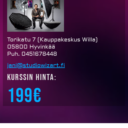
Torikatu 7 (Kauppakeskus Willa)
05800 Hyvinkää
Puh. 0451678448
jani@studiowizart.fi
Kurssin hinta:
199€