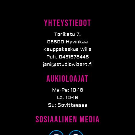
Yhteystiedot
Torikatu 7,
05800 Hyvinkää
Kauppakeskus Willa
Puh. 0451678448
jani@studiowizart.fi
Aukioloajat
Ma-Pe: 10-18
La: 10-16
Su: Sovittaessa
Sosiaalinen media
I
F