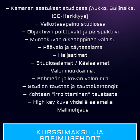
– Kameran asetukset studiossa (Aukko, Suljinaika,
ISO-Herkkyys)
– Valkotasapaino studiossa
– Objektiivin polttovälit ja perspektiivi
– Muotokuvan oikeaoppinen valaisu
– Päävalo ja täytesalama
– Heijastimet
– Studiosalamat / Käsisalamat
– Valonmuokkaimet
– Pehmeän ja kovan valon ero
– Studion taustat ja taustakartongit
– Kohteen ”irroittaminen” taustasta
– High key kuva yhdellä salamalla
– Mallinohjaus
KURSSIMAKSU JA
SOPIMUSEHDOT