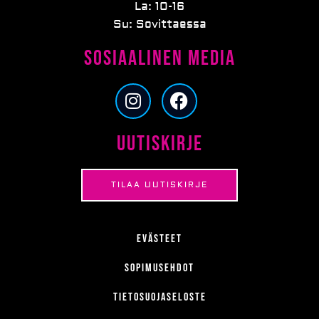
La: 10-16
Su: Sovittaessa
Sosiaalinen media
I
F
n
a
s
c
Uutiskirje
t
e
a
b
g
o
TILAA UUTISKIRJE
r
o
a
k
m
Evästeet
Sopimusehdot
Tietosuojaseloste