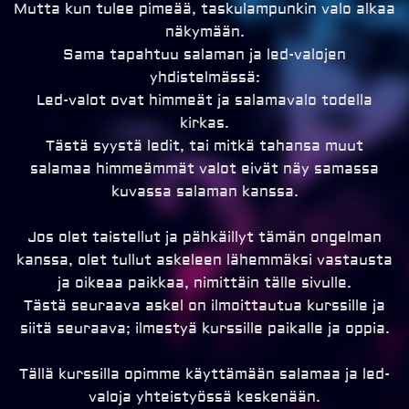
Mutta kun tulee pimeää, taskulampunkin valo alkaa
näkymään.
Sama tapahtuu salaman ja led-valojen
yhdistelmässä:
Led-valot ovat himmeät ja salamavalo todella
kirkas.
Tästä syystä ledit, tai mitkä tahansa muut
salamaa himmeämmät valot eivät näy samassa
kuvassa salaman kanssa.
Jos olet taistellut ja pähkäillyt tämän ongelman
kanssa, olet tullut askeleen lähemmäksi vastausta
ja oikeaa paikkaa, nimittäin tälle sivulle.
Tästä seuraava askel on ilmoittautua kurssille ja
siitä seuraava; ilmestyä kurssille paikalle ja oppia.
Tällä kurssilla opimme käyttämään salamaa ja led-
valoja yhteistyössä keskenään.