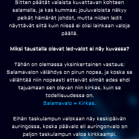
Sitten päätät valaista kuvattavan kohteen
salamalla, ja kas kummaa; jouluvaloista näkyy
pelkät hämärät johdot, mutta niiden ledit
näyttävät siltä kuin niissä ei olisi lainkaan valoja
päällä.
Miksi taustalla olevat led-valot ei näy kuvassa?
Tähän on olemassa yksinkertainen vastaus:
Salamavalon välähdys on pirun nopea, ja koska se
välähtää niin nopeasti etteivät silmät edes ehdi
tajuamaan sen olevan niin kirkas, kuin se
todellisuudessa on.
Salamavalo = Kirkas.
Eihän taskulampun valokaan näy keskipäivän
auringossa, koska päävalo eli auringonvalo on
paljon taskulampun valoa kirkkaampi.