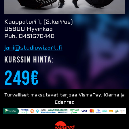
Kauppatori 1, (2.kerros)
05800 Hyvinkää
Puh. 0451678448
jani@studiowizart.fi
Kurssin hinta:
249€
Turvalliset maksutavat tarjoaa VismaPay, Klarna ja
Edenred