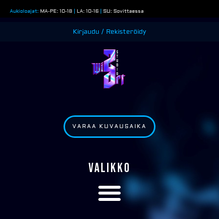
Siirry
Aukioloajat:
MA-PE: 10-18
|
LA: 10-16
|
SU: Sovittaessa
sisältöön
Kirjaudu / Rekisteröidy
VARAA KUVAUSAIKA
VALIKKO