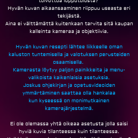
toivottua lopputulosta?
Hyvän kuvan aikaansaaminen riippuu useasta eri
tekijästä.
Aina ei välttämättä kuitenkaan tarvita sitä kaupan
kalleinta kameraa ja objektiivia.
Hyvän kuvan resepti lähtee liikkeelle oman
kaluston tuntemisella ja valotuksen perusteiden
osaamisella.
Kamerasta löytyy paljon painikkeita ja menu-
valikoista kaikenlaisia asetuksia.
Joskus ohjekirjan ja opetusvideoiden
ymmärtäminen saattaa olla hankalaa
kun kyseessä on monimutkainen
kamerajärjestelmä.
Ei ole olemassa yhtä oikeaa asetusta jolla saisi
hyviä kuvia tilanteessa kuin tilanteessa.