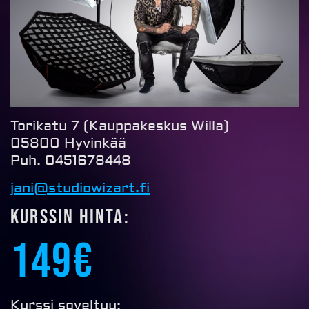
Torikatu 7 (Kauppakeskus Willa)
05800 Hyvinkää
Puh. 0451678448
jani@studiowizart.fi
Kurssin hinta:
149€
Kurssi soveltuu: