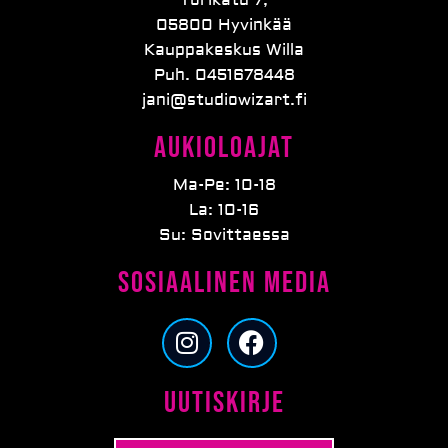
05800 Hyvinkää
Kauppakeskus Willa
Puh. 0451678448
jani@studiowizart.fi
Aukioloajat
Ma-Pe: 10-18
La: 10-16
Su: Sovittaessa
Sosiaalinen media
I
F
n
a
s
c
Uutiskirje
t
e
a
b