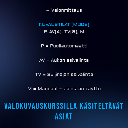
– Valonmittaus
KUVAUSTILAT (MODE)
P, AV(A), TV(S), M
P = Puoliautomaatti
AV = Aukon esivalinta
TV = Suljinajan esivalinta
M = Manuaali
– Jalustan käyttö
Valokuvauskurssilla käsiteltävät
asiat