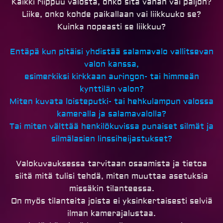
Kaikki riippuu valosta, onko sitä vähän vai paljon?
Liike, onko kohde paikallaan vai liikkuuko se?
Kuinka nopeasti se liikkuu?
Entäpä kun pitäisi yhdistää salamavalo vallitsevan
valon kanssa,
esimerkiksi kirkkaan auringon- tai himmeän
kynttilän valon?
Miten kuvata loisteputki- tai hehkulampun valossa
kameralla ja salamavalolla?
Tai miten välttää henkilökuvissa punaiset silmät ja
silmälasien linssiheijastukset?
Valokuvauksessa tarvitaan osaamista ja tietoa
siitä mitä tulisi tehdä, miten muuttaa asetuksia
missäkin tilanteessa.
On myös tilanteita joista ei yksinkertaisesti selviä
ilman kamerajalustaa.