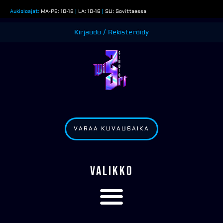
Siirry
Aukioloajat:
MA-PE: 10-18
|
LA: 10-16
|
SU: Sovittaessa
sisältöön
Kirjaudu / Rekisteröidy
VARAA KUVAUSAIKA
VALIKKO