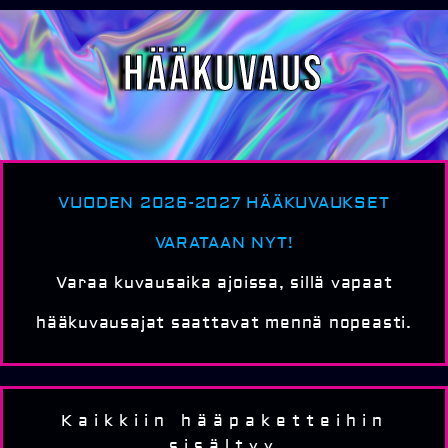
Hääkuvaus
VUODEN 2026-2027 HÄÄKUVAUKSET
VARATAAN NYT!
Varaa kuvausaika ajoissa, sillä vapaat
hääkuvausajat saattavat mennä nopeasti.
Kaikkiin hääpaketteihin
sisältyy