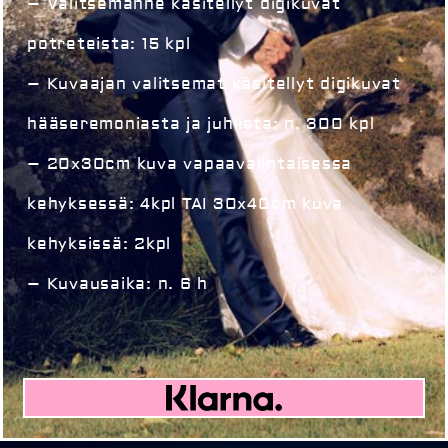
– Valitsemanne käsitellyt digikuvat
potreteista: 15 kpl
– Kuvaajan valitsemat käsitellyt digikuvat
hääseremoniasta ja juhlista: n. 300 kpl
– 20x30cm kuva vapaavalintaisessa
kehyksessä: 4kpl TAI 30x40cm kuva
kehyksissä: 2kpl
– Kuvausaika: n. 6 h