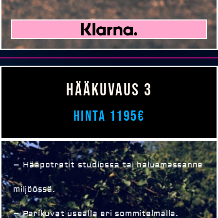
HÄÄKUVAUS 3
Hinta 1195€
– Hääpotretit studiossa tai haluamassanne
miljöössä.
– Parikuvat usealla eri sommitelmalla.