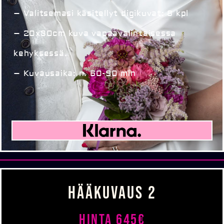
– Valitsemasi käsitellyt digikuvat: 8 kpl
– 20x30cm kuva vapaavalintaisessa
kehyksessä.
– Kuvausaika: n. 60-90 min
HÄÄKUVAUS 2
Hinta 645€