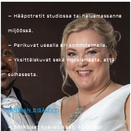
– Hääpotretit studiossa tai haluamassanne
miljöössä.
– Parikuvat usealla eri sommitelmalla.
– Yksittäiskuvat sekä morsiamesta, että
sulhasesta.
HINTAAN SISÄLTYY:
– Sähköiset koevedokset: 40-50 kpl