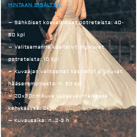
HINTAAN SISÄLTYY:
– Sähköiset koevedokset potreteista
:
40-
50 kpl
– Valitsemanne käsitellyt digikuvat
potreteista: 10 kpl
– Kuvaajan valitsemat käsitellyt digikuvat
hääseremoniasta: n. 50 kpl
– 20x30cm kuva vapaavalintaisessa
kehyksessä: 2kpl
– Kuvausaika: n. 2-3 h