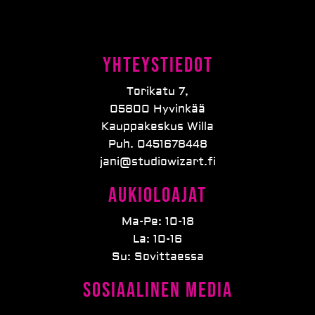
Yhteystiedot
Torikatu 7,
05800 Hyvinkää
Kauppakeskus Willa
Puh. 0451678448
jani@studiowizart.fi
Aukioloajat
Ma-Pe: 10-18
La: 10-16
Su: Sovittaessa
Sosiaalinen media