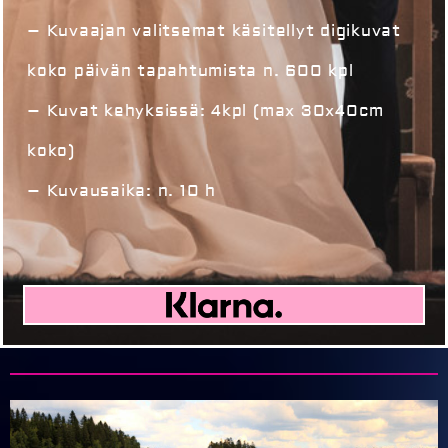
– Kuvaajan valitsemat käsitellyt digikuvat
koko päivän tapahtumista n. 600 kpl
– Kuvat kehyksissä: 4kpl (max 30x40cm
koko)
– Kuvausaika: n. 10 h