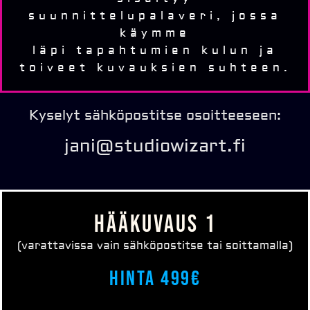
suunnittelupalaveri, jossa
käymme
läpi tapahtumien kulun ja
toiveet kuvauksien suhteen.
Kyselyt sähköpostitse osoitteeseen:
jani@studiowizart.fi
HÄÄKUVAUS 1
(varattavissa vain sähköpostitse tai soittamalla)
Hinta 499€