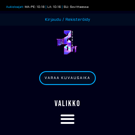
Siirry
Aukioloajat:
MA-PE: 10-18
|
LA: 10-16
|
SU: Sovittaessa
sisältöön
Kirjaudu / Rekisteröidy
VARAA KUVAUSAIKA
VALIKKO