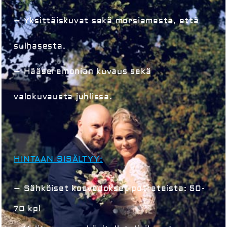
– Yksittäiskuvat sekä morsiamesta, että
sulhasesta.
– Hääseremonian kuvaus sekä
valokuvausta juhlissa.
HINTAAN SISÄLTYY:
– Sähköiset koevedokset potreteista
:
50-
70 kpl