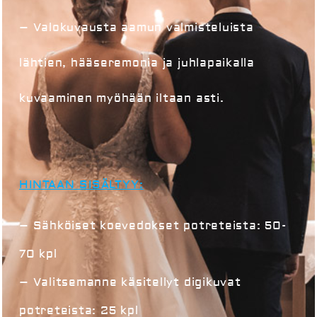
– Valokuvausta aamun valmisteluista
lähtien, hääseremonia ja juhlapaikalla
kuvaaminen myöhään iltaan asti.
HINTAAN SISÄLTYY:
– Sähköiset koevedokset potreteista
:
50-
70 kpl
– Valitsemanne käsitellyt digikuvat
potreteista: 25 kpl