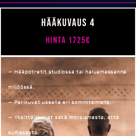
HÄÄKUVAUS 4
Hinta 1725€
– Hääpotretit studiossa tai haluamassanne
miljöössä.
– Parikuvat usealla eri sommitelmalla.
– Yksittäiskuvat sekä morsiamesta, että
sulhasesta.