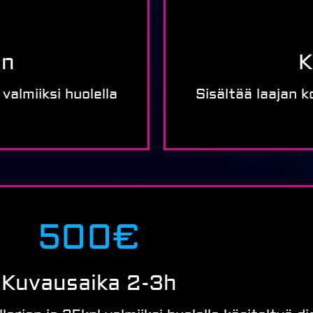
in
K
valmiiksi huolella
Sisältää laajan k
500€
Kuvausaika 2-3h