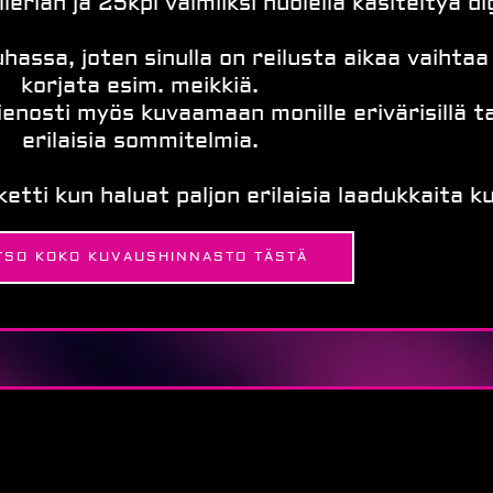
erian ja 25kpl valmiiksi huolella käsiteltyä di
ssa, joten sinulla on reilusta aikaa vaihtaa
korjata esim. meikkiä.
enosti myös kuvaamaan monille erivärisillä ta
erilaisia sommitelmia.
tti kun haluat paljon erilaisia laadukkaita ku
TSO KOKO KUVAUSHINNASTO TÄSTÄ