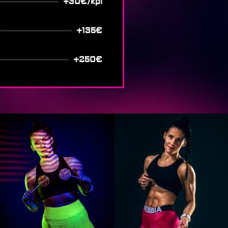
+30€/kpl
+135€
+250€