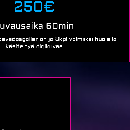
250€
uvausaika 60min
oevedosgallerian ja 8kpl valmiiksi huolella
käsiteltyä digikuvaa