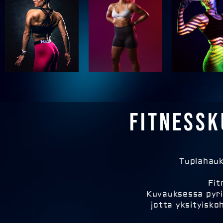
Fitnessk
Tuplahauk
Fit
Kuvauksessa pyri
jotta yksityisko