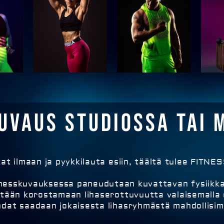
uvaus studiossa tai 
at ilmaan ja pyykkilauta esiin, täältä tulee FITN
nesskuvauksessa paneudutaan kuvattavan fysiikk
tään korostamaan lihaserottuvuutta valaisemalla o
hdat saadaan jokaisesta lihasryhmästä mahdollisim