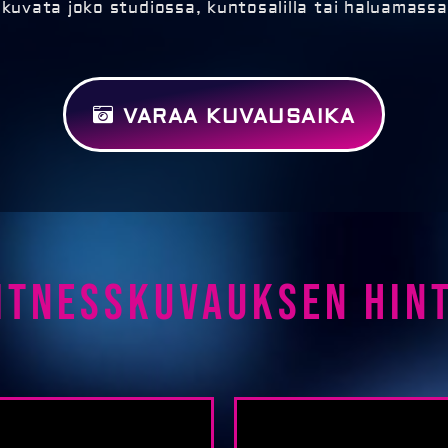
kuvata joko studiossa, kuntosalilla tai haluamassa
VARAA KUVAUSAIKA
itnesskuvauksen hin