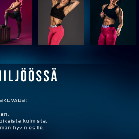
miljöössä
ESSKUVAUS!
aan.
ikeista kulmista,
man hyvin esille.