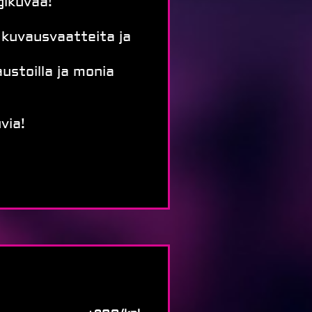
gikuvaa!
 kuvausvaatteita ja
ustoilla ja monia
via!