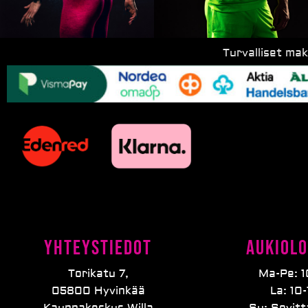
Turvalliset ma
Yhteystiedot
Aukiolo
Torikatu 7,
Ma-Pe: 1
05800 Hyvinkää
La: 10-
Kauppakeskus Willa
Su: Sovit