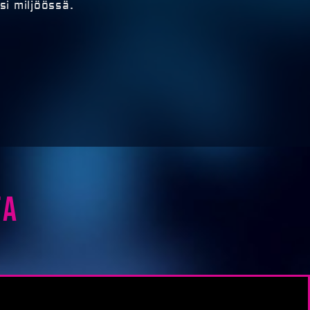
si miljöössä.
ta