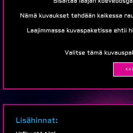
Sisältää laajan koevedosgall
Nämä kuvaukset tehdään kaikessa rauha
Laajimmassa kuvaspaketissa ehtii hi
Valitse tämä kuvauspake
KA
Lisähinnat: