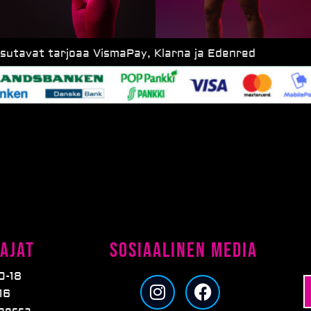
ksutavat tarjoaa VismaPay, Klarna ja Edenred
ajat
Sosiaalinen media
0-18
I
F
16
n
a
taessa