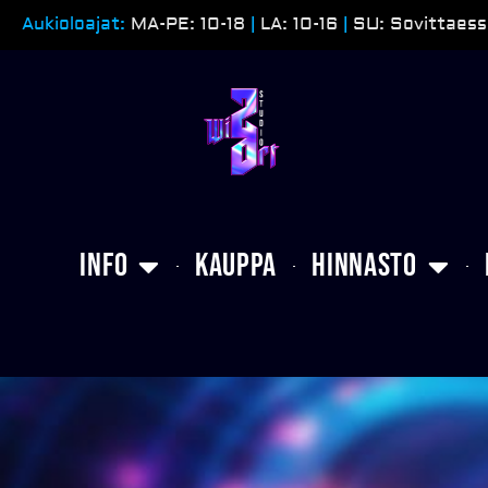
Siirry
Aukioloajat:
MA-PE: 10-18
|
LA: 10-16
|
SU: Sovittaess
sisältöön
Info
Kauppa
Hinnasto